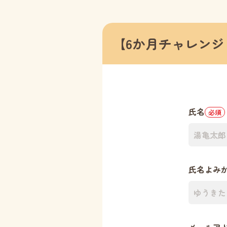
【6か月チャレン
氏名
必須
氏名よみ