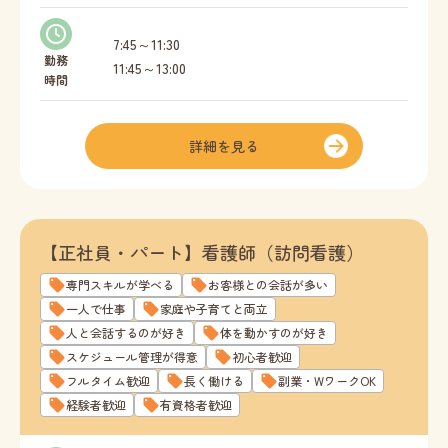
7:45～11:30
勤務
11:45～13:00
時間
14:00～19:00
１日1時間～ 勤務OK
詳細を見る
勤務時間ご相談ください
【正社員・パート】看護師（訪問看護）
専門スキルが学べる
お客様との会話が多い
一人で仕事
家庭や子育てと両立
人と会話するのが好き
体を動かすのが好き
スケジュール管理が得意
初心者歓迎
フルタイム歓迎
長く働ける
副業・WワークOK
経験者歓迎
有資格者歓迎