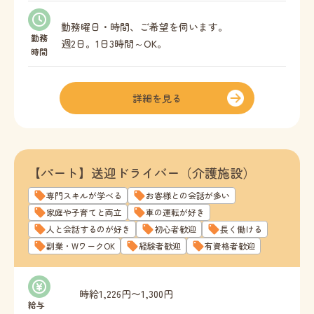
居住支援手当（東京都・品川区） 30,000円／月
勤務曜日・時間、ご希望を伺います。
（週20時間以上の場合）
勤務
週2日。1日3時間～OK。
時間
夜勤専従も可能です。
資格手当
介護福祉士 1,000円／月
夜勤できる方は歓迎・優遇しますが、できなくて
詳細を見る
初任者研修 500円／月
も問題ありません。
他事業所勤務手当 1,000円～20,000円／月
【パート】送迎ドライバー（介護施設）
※所定労働時間を超える勤務をした場合、別途時
間外手当支給。
専門スキルが学べる
お客様との会話が多い
※キャリアパスに基づき昇給あり。
家庭や子育てと両立
車の運転が好き
人と会話するのが好き
初心者歓迎
長く働ける
副業・WワークOK
経験者歓迎
有資格者歓迎
時給1,226円〜1,300円
給与