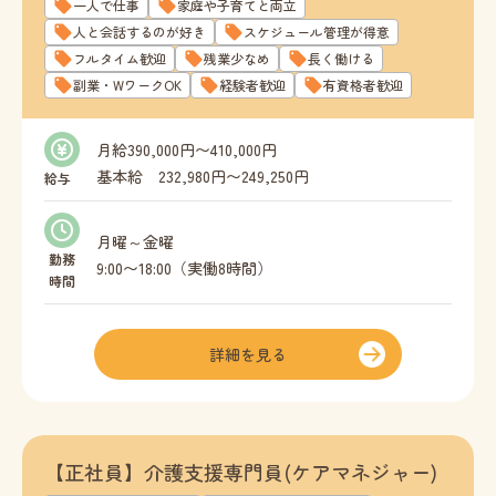
一人で仕事
家庭や子育てと両立
人と会話するのが好き
スケジュール管理が得意
フルタイム歓迎
残業少なめ
長く働ける
副業・WワークOK
経験者歓迎
有資格者歓迎
月給390,000円〜410,000円
基本給 232,980円〜249,250円
給与
固定残業代 57,020円〜60,750円
月曜～金曜
※固定残業手当は時間外労働３０時間分の時間外
勤務
9:00〜18:00（実働8時間）
時間
手当として時間外の有無に関わらず支給
主任介護支援専門員手当20,000円
詳細を見る
管理者手当30,000円
所長手当50,000円
【正社員】介護支援専門員(ケアマネジャー)