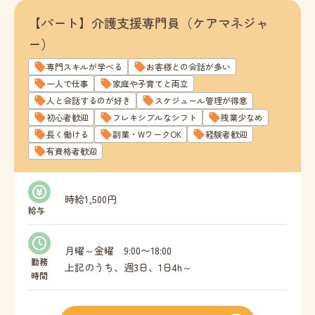
【パート】介護支援専門員（ケアマネジャ
ー）
専門スキルが学べる
お客様との会話が多い
一人で仕事
家庭や子育てと両立
人と会話するのが好き
スケジュール管理が得意
初心者歓迎
フレキシブルなシフト
残業少なめ
長く働ける
副業・WワークOK
経験者歓迎
有資格者歓迎
時給1,500円
給与
月曜～金曜 9:00〜18:00
勤務
上記のうち、週3日、1日4h～
時間
勤務曜日、時間についてはご相談ください