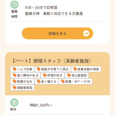
8:00～20:00で応相談
勤務
勤務日時 柔軟に対応できる方優遇
時間
詳細を見る
【パート】調理スタッフ（高齢者施設）
一人で仕事
家庭や子育てと両立
家事全般が得意
食に興味がある
料理が好き
初心者歓迎
残業少なめ
長く働ける
副業・WワークOK
経験者歓迎
時給1,260円〜
給与