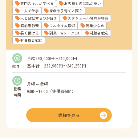
専門スキルが学べる
お客様との会話が多い
一人で仕事
家庭や子育てと両立
人と会話するのが好き
スケジュール管理が得意
初心者歓迎
フルタイム歓迎
残業少なめ
長く働ける
副業・WワークOK
経験者歓迎
有資格者歓迎
月給290,000円〜310,000円
基本給 232,980円〜249,250円
給与
固定残業代 57,020円〜60,750円
月曜～金曜
※固定残業手当は時間外労働３０時間分の時間外
勤務
9:00〜18:00（実働8時間）
時間
手当として時間外の有無に関わらず支給
その他希望がある場合は応相談
詳細を見る