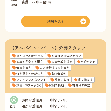
夜勤：22時～翌9時
時間
通所介護職員 230,285円～
週40時間の中で、希望に合わせてシフトを組むこ
◎資格手当
とが可能です。
介護福祉士 1,000円／月
詳細を見る
初任者研修 500円／月
例えば
◎他事業所勤務手当
・シンプルに1日8時間週5日働きたい。
1,000円～20,000円／月
・1日10時間を4日働いて週休3日！
※所定労働時間を超える勤務をした場合、別途時
・夜勤専従で稼ぎたい！
【アルバイト・パート】介護スタッフ
間外手当支給。
など、組み合わせパターンは無限です。
※基本給に処遇改善加算を含む。
専門スキルが学べる
お客様との会話が多い
※キャリアパスに基づき昇給あり。
夜勤できる方は歓迎・優遇しますが、できなくて
家庭や子育てと両立
家事全般が得意
料理が好き
※退職金制度あり。
も問題ありません。
音楽が好き
人と会話するのが好き
体を動かすのが好き
初心者歓迎
フレキシブルなシフト
残業少なめ
長く働ける
副業・WワークOK
経験者歓迎
有資格者歓迎
訪問介護職員 時給1,577円
通所介護職員 時給1,325円
給与