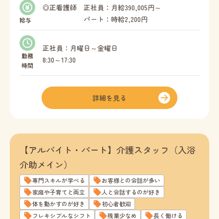
◎正看護師 正社員：月給390,005円～
パート：時給2,200円
給与
給与内訳
正社員：月曜日～金曜日
・基本給 340,955円～
勤務
8:30～17:30
時間
・固定残業代 49,050円（20時間分）
オンコールあり
※3か月後評価にて給与決定：380,000円～395,000
円
パート：午前のみ勤務、午後のみ勤務（週2日以
詳細を見る
※キャリアパスに基づき昇給あり。
上、3時間～OK）
※訪問看護がない時間帯、通所介護施設や小規模
残業なし
多機能型居宅介護施設での勤務が可能な場合は、
※勤務時間要相談
他手当あり。
【アルバイト・パート】介護スタッフ（入浴
・夜間オンコール手当：オンコール1,000円/回（利
休憩60分
用者1～10人）、オンコール1,500円/回（利用者11
介助メイン）
※特別訪問看護指示時は休日でも訪問あり
～20人）
専門スキルが学べる
お客様との会話が多い
・緊急出勤手当：緊急出勤時5,000円
家庭や子育てと両立
人と会話するのが好き
・休日勤務手当：30分1,000円 60分2,000円
体を動かすのが好き
初心者歓迎
フレキシブルなシフト
残業少なめ
長く働ける