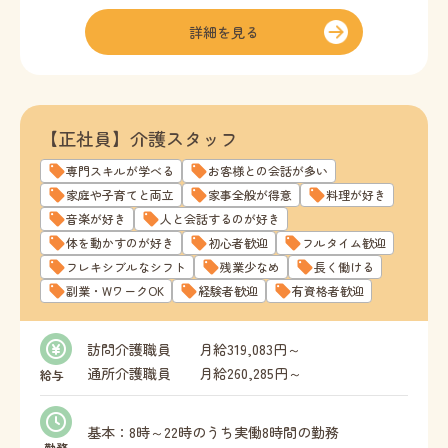
詳細を見る
【正社員】介護スタッフ
専門スキルが学べる
お客様との会話が多い
家庭や子育てと両立
家事全般が得意
料理が好き
音楽が好き
人と会話するのが好き
体を動かすのが好き
初心者歓迎
フルタイム歓迎
フレキシブルなシフト
残業少なめ
長く働ける
副業・WワークOK
経験者歓迎
有資格者歓迎
訪問介護職員 月給319,083円～
通所介護職員 月給260,285円～
給与
◎基本給
基本：8時～22時のうち実働8時間の勤務
訪問介護職員 274,083円～
勤務