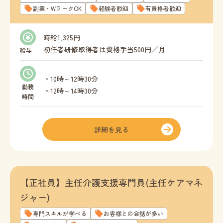
副業・WワークOK
経験者歓迎
有資格者歓迎
時給1,325円
初任者研修取得者は資格手当500円／月
給与
介護福祉士取得者は資格手当1,000円／月
・10時～12時30分
勤務
・12時～14時30分
時間
家事や育児の空いた時間に働きたい！という方、
ぜひご相談ください！
詳細を見る
最低勤務日数：週1日以上
最低勤務時間：1日2時間以上
【正社員】主任介護支援専門員(主任ケアマネ
ジャー)
専門スキルが学べる
お客様との会話が多い