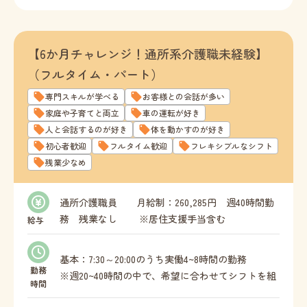
【6か月チャレンジ！通所系介護職未経験】
（フルタイム・パート）
専門スキルが学べる
お客様との会話が多い
家庭や子育てと両立
車の運転が好き
人と会話するのが好き
体を動かすのが好き
初心者歓迎
フルタイム歓迎
フレキシブルなシフト
残業少なめ
通所介護職員 月給制：260,285円 週40時間勤
務 残業なし ※居住支援手当含む
給与
時給 ： 1,325円 週20時間以
上勤務可能な方 ※別途居住支援手当支給
基本：7:30～20:00のうち実働4~8時間の勤務
勤務
※週20~40時間の中で、希望に合わせてシフトを組
時間
むことが可能です。