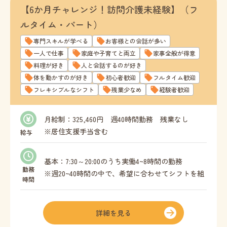
【6か月チャレンジ！訪問介護未経験】（フ
ルタイム・パート）
専門スキルが学べる
お客様との会話が多い
一人で仕事
家庭や子育てと両立
家事全般が得意
料理が好き
人と会話するのが好き
体を動かすのが好き
初心者歓迎
フルタイム歓迎
フレキシブルなシフト
残業少なめ
経験者歓迎
月給制：325,460円 週40時間勤務 残業なし
※居住支援手当含む
給与
時給 ： 1,700円 週20時間以上勤務可能な方
※別途居住支援手当支給
基本：7:30～20:00のうち実働4~8時間の勤務
勤務
※週20~40時間の中で、希望に合わせてシフトを組
時間
むことが可能です。
詳細を見る