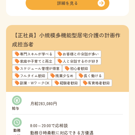
詳細を見る
【正社員】小規模多機能型居宅介護の計画作
成担当者
専門スキルが学べる
お客様との会話が多い
家庭や子育てと両立
人と会話するのが好き
スケジュール管理が得意
初心者歓迎
フルタイム歓迎
残業少なめ
長く働ける
副業・WワークOK
経験者歓迎
有資格者歓迎
月給283,080円
給与
8:00～20:00で応相談
勤務
勤務日時柔軟に対応できる方優遇