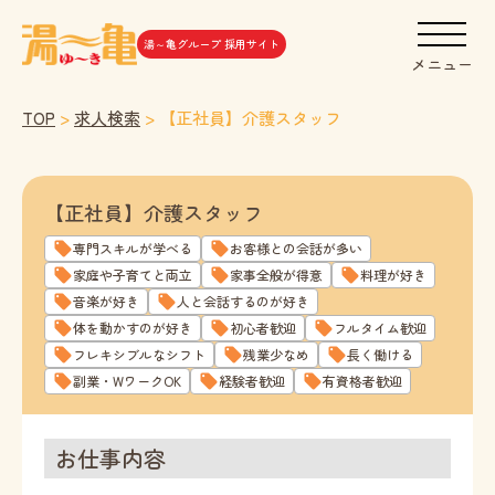
湯～亀グループ 採用サイト
メニュー
TOP
>
求人検索
>
【正社員】介護スタッフ
【正社員】介護スタッフ
専門スキルが学べる
お客様との会話が多い
家庭や子育てと両立
家事全般が得意
料理が好き
音楽が好き
人と会話するのが好き
体を動かすのが好き
初心者歓迎
フルタイム歓迎
フレキシブルなシフト
残業少なめ
長く働ける
副業・WワークOK
経験者歓迎
有資格者歓迎
お仕事内容