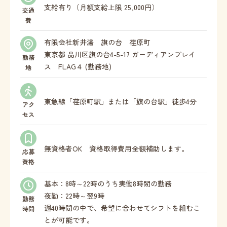
支給有り（月額支給上限 25,000円）
交通
費
有限会社新井湯 旗の台 荏原町
東京都 品川区旗の台4-5-17 ガーディアンプレイ
勤務
ス FLAG４ (勤務地)
地
東急線「荏原町駅」または「旗の台駅」徒歩4分
アク
セス
無資格者OK 資格取得費用全額補助します。
応募
資格
基本：8時～22時のうち実働8時間の勤務
夜勤：22時～翌9時
勤務
週40時間の中で、希望に合わせてシフトを組むこ
時間
とが可能です。