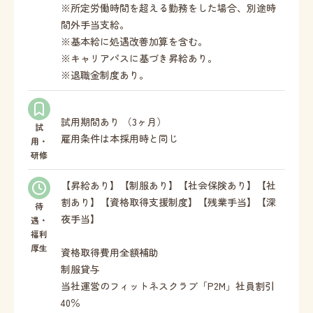
※所定労働時間を超える勤務をした場合、別途時
間外手当支給。
※基本給に処遇改善加算を含む。
※キャリアパスに基づき昇給あり。
※退職金制度あり。
試用期間あり （3ヶ月）
試
雇用条件は本採用時と同じ
用・
研修
【昇給あり】【制服あり】【社会保険あり】【社
割あり】【資格取得支援制度】【残業手当】【深
待
夜手当】
遇・
福利
厚生
資格取得費用全額補助
制服貸与
当社運営のフィットネスクラブ「P2M」社員割引
40％